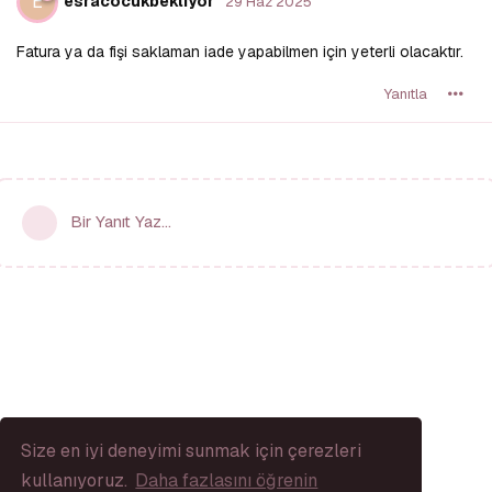
E
esracocukbekliyor
29 Haz 2025
Fatura ya da fişi saklaman iade yapabilmen için yeterli olacaktır.
Yanıtla
Bir Yanıt Yaz...
Size en iyi deneyimi sunmak için çerezleri
kullanıyoruz.
Daha fazlasını öğrenin