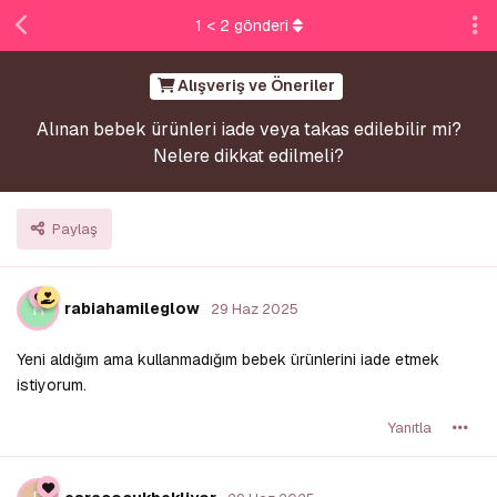
1
<
2
gönderi
Alışveriş ve Öneriler
Alınan bebek ürünleri iade veya takas edilebilir mi?
Nelere dikkat edilmeli?
Paylaş
R
rabiahamileglow
29 Haz 2025
Yeni aldığım ama kullanmadığım bebek ürünlerini iade etmek
istiyorum.
Yanıtla