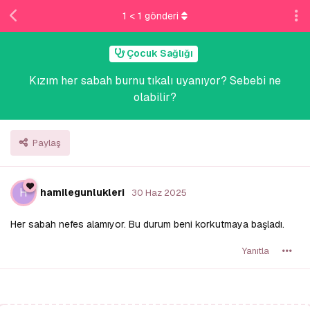
1
<
1
gönderi
Çocuk Sağlığı
Kızım her sabah burnu tıkalı uyanıyor? Sebebi ne
olabilir?
Paylaş
H
hamilegunlukleri
30 Haz 2025
Her sabah nefes alamıyor. Bu durum beni korkutmaya başladı.
Yanıtla