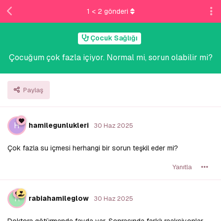
1
<
2
gönderi
Çocuk Sağlığı
Çocuğum çok fazla içiyor. Normal mi, sorun olabilir mi?
Paylaş
H
hamilegunlukleri
30 Haz 2025
Çok fazla su içmesi herhangi bir sorun teşkil eder mi?
Yanıtla
R
rabiahamileglow
30 Haz 2025
Doktora götürmende fayda var. Sonrasında farklı reaksiyonlar