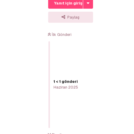
Yanıt için giriş yap
Paylaş
İlk Gönderi
1
<
1
gönderi
Haziran 2025