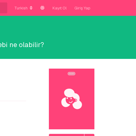
Turkish
Kayıt Ol
Giriş Yap
i ne olabilir?
Yanıtla