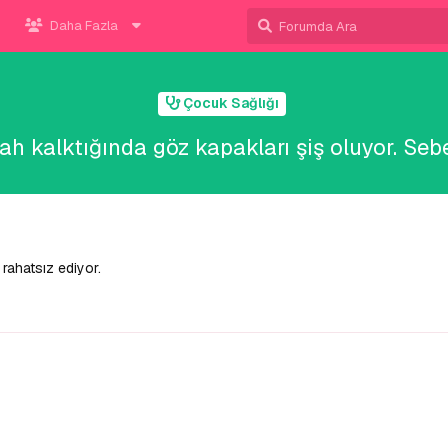
Daha Fazla
Çocuk Sağlığı
 kalktığında göz kapakları şiş oluyor. Sebeb
 rahatsız ediyor.