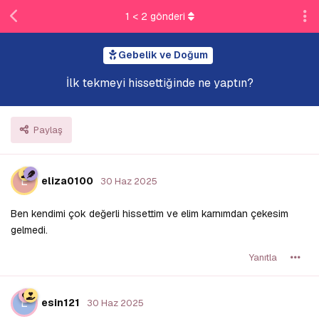
1
<
2
gönderi
Gebelik ve Doğum
İlk tekmeyi hissettiğinde ne yaptın?
Paylaş
E
eliza0100
30 Haz 2025
Ben kendimi çok değerli hissettim ve elim karnımdan çekesim
gelmedi.
Yanıtla
E
esin121
30 Haz 2025