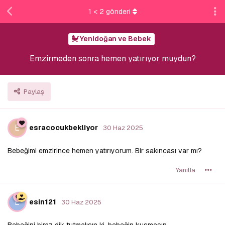
1
<
2
gönderi
Yenidoğan ve Bebek
Emzirmeden sonra hemen yatırıyor muydun?
Paylaş
E
esracocukbekliyor
30 Haz 2025
Bebeğimi emzirince hemen yatırıyorum. Bir sakıncası var mı?
Yanıtla
E
esin121
30 Haz 2025
Bebeğini biraz dik tutmalısın ki, bebeğin kusmasın.