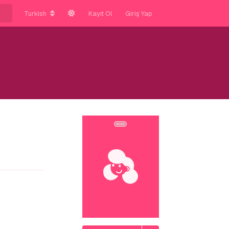
Turkish
Kayıt Ol
Giriş Yap
Yanıtla
Yanıtla