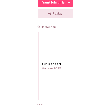
Yanıt için giriş yap
Paylaş
İlk Gönderi
1
<
1
gönderi
Haziran 2025