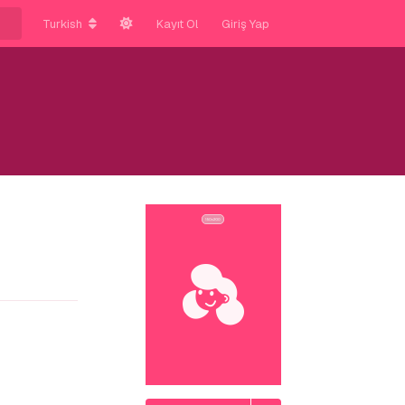
Turkish
Kayıt Ol
Giriş Yap
Yanıtla