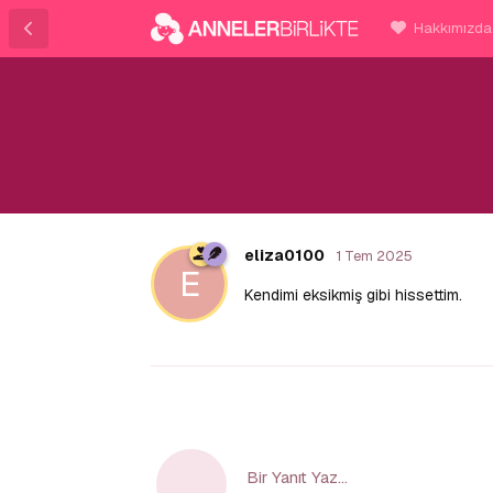
Hakkımızda
eliza0100
1 Tem 2025
E
Kendimi eksikmiş gibi hissettim.
Bir Yanıt Yaz...