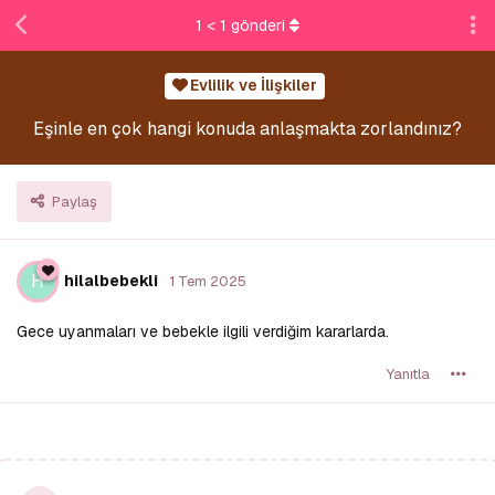
1
<
1
gönderi
Evlilik ve İlişkiler
Eşinle en çok hangi konuda anlaşmakta zorlandınız?
Paylaş
H
hilalbebekli
1 Tem 2025
Gece uyanmaları ve bebekle ilgili verdiğim kararlarda.
Yanıtla