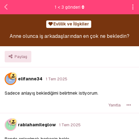
1
<
3
gönderi
Evlilik ve İlişkiler
Anne olunca iş arkadaşlarından en çok ne bekledin?
Paylaş
E
elifanne34
1 Tem 2025
Sadece anlayış beklediğimi belirtmek istiyorum.
Yanıtla
R
rabiahamileglow
1 Tem 2025
Bende anlaşılmak herkesin hakkı.