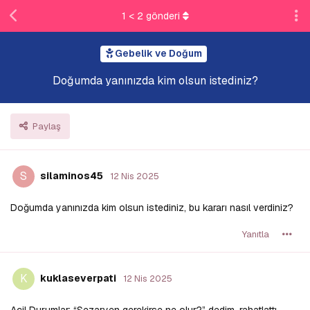
1
<
2
gönderi
Gebelik ve Doğum
Doğumda yanınızda kim olsun istediniz?
Paylaş
S
silaminos45
12 Nis 2025
Doğumda yanınızda kim olsun istediniz, bu kararı nasıl verdiniz?
Yanıtla
K
kuklaseverpati
12 Nis 2025
Acil Durumlar: “Sezaryen gerekirse ne olur?” dedim, rahatlattı.