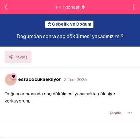
1
<
1
gönderi
Gebelik ve Doğum
Doğumdan sonra saç dökülmesi yaşadınız mı?
Paylaş
E
esracocukbekliyor
3 Tem 2025
Doğum sonrasında saç dökülmesi yaşamaktan ölesiye
korkuyorum.
Yanıtla