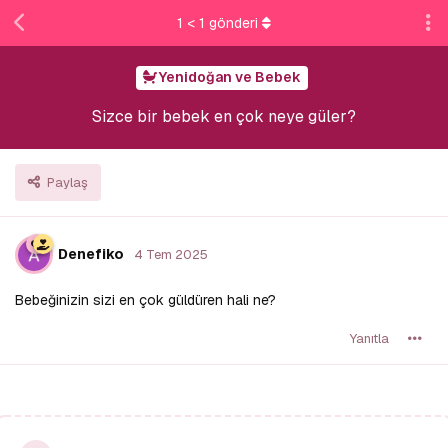
1
<
1
gönderi
Yenidoğan ve Bebek
Sizce bir bebek en çok neye güler?
Paylaş
Denefiko
4 Tem 2025
Bebeğinizin sizi en çok güldüren hali ne?
Yanıtla