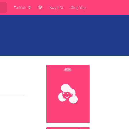
Turkish
Kayıt Ol
Giriş Yap
?
Yanıtla