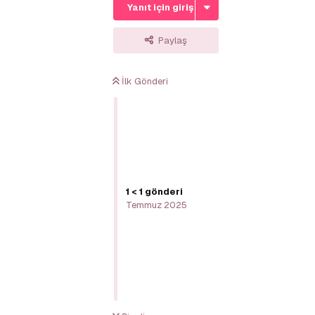
Yanıt için giriş yap
Paylaş
İlk Gönderi
1
<
1
gönderi
Temmuz 2025