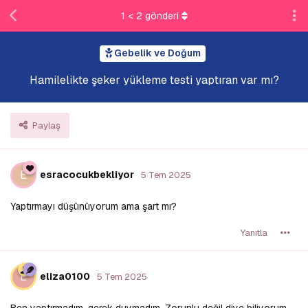
1
<
2
gönderi
Gebelik ve Doğum
Hamilelikte şeker yükleme testi yaptıran var mı?
Paylaş
E
esracocukbekliyor
5 Tem 2025
Yaptırmayı düşünüyorum ama şart mı?
Yanıtla
E
eliza0100
5 Tem 2025
Ben yaptırmadım, gerek duymadım. Zorunlu değil diye biliyorum.