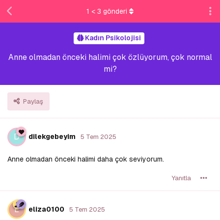
1
<
3
gönderi
Kadın Psikolojisi
Anne olmadan önceki halimi çok özlüyorum, çok normal
mi?
Paylaş
D
dilekgebeyim
5 Tem 2025
Anne olmadan önceki halimi daha çok seviyorum.
Yanıtla
E
eliza0100
5 Tem 2025