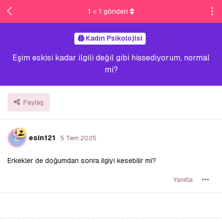
1
<
1
gönderi
Kadın Psikolojisi
Eşim eskisi kadar ilgili değil gibi hissediyorum, normal
mi?
Paylaş
E
esin121
5 Tem 2025
Erkekler de doğumdan sonra ilgiyi kesebilir mi?
Yanıtla