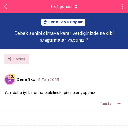
1
<
1
gönderi
Gebelik ve Doğum
Bebek sahibi olmaya karar verdiğinizde ne gibi
araştırmalar yaptınız ?
Paylaş
Denefiko
5 Tem 2025
Yani daha iyi bir anne olabilmek için neler yaptınız
Yanıtla