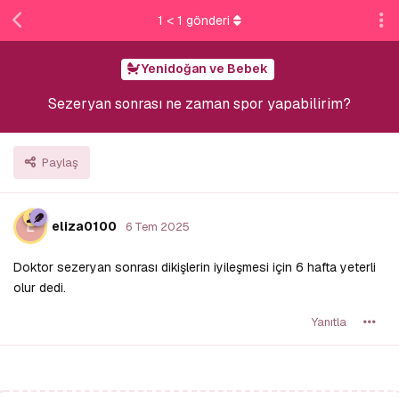
1
<
1
gönderi
Yenidoğan ve Bebek
Sezeryan sonrası ne zaman spor yapabilirim?
Paylaş
E
eliza0100
6 Tem 2025
Doktor sezeryan sonrası dikişlerin iyileşmesi için 6 hafta yeterli
olur dedi.
Yanıtla