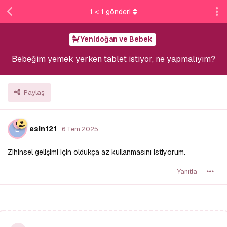
1
<
1
gönderi
Yenidoğan ve Bebek
Bebeğim yemek yerken tablet istiyor, ne yapmalıyım?
Paylaş
E
esin121
6 Tem 2025
Zihinsel gelişimi için oldukça az kullanmasını istiyorum.
Yanıtla