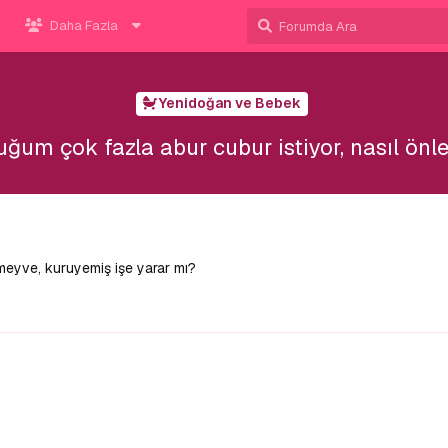
Daha Fazla
Yenidoğan ve Bebek
ğum çok fazla abur cubur istiyor, nasıl önl
 meyve, kuruyemiş işe yarar mı?