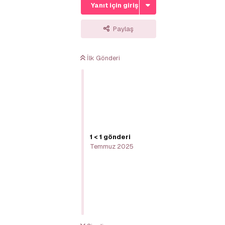
Yanıt için giriş yap
Paylaş
İlk Gönderi
1
<
1
gönderi
Temmuz 2025