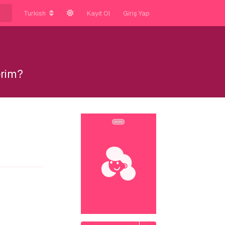
Turkish
Kayıt Ol
Giriş Yap
erim?
Yanıtla