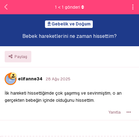
1
<
1
gönderi
Gebelik ve Doğum
Bebek hareketlerini ne zaman hissettim?
Paylaş
E
elifanne34
28 Ağu 2025
İlk hareketi hissettiğimde çok şaşırmış ve sevinmiştim, o an
gerçekten bebeğin içinde olduğunu hissettim.
Yanıtla