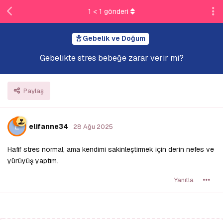
1
<
1
gönderi
Gebelik ve Doğum
Gebelikte stres bebeğe zarar verir mi?
Paylaş
E
elifanne34
28 Ağu 2025
Hafif stres normal, ama kendimi sakinleştirmek için derin nefes ve
yürüyüş yaptım.
Yanıtla