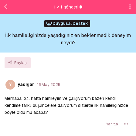
1
<
1
gönderi
Duygusal Destek
İlk hamileliğinizde yaşadığınız en beklenmedik deneyim
neydi?
Paylaş
Y
yadigar
16 May 2025
Merhaba, 24. hafta hamileyim ve çalışıyorum bazen kendi
kendime farklı düşüncelere dalıyorum sizlerde ilk hamileliğinizde
böyle oldu mu acaba?
Yanıtla