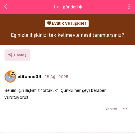
1
<
1
gönderi
Evlilik ve İlişkiler
Eşinizle ilişkinizi tek kelimeyle nasıl tanımlarsınız?
Paylaş
E
elifanne34
28 Ağu 2025
Benim için ilişkimiz “ortaklık”. Çünkü her şeyi beraber
yürütüyoruz
Yanıtla