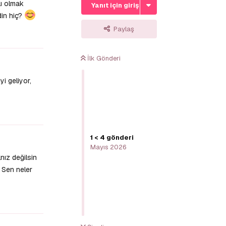
lı olmak
Yanıt için giriş yap
din hiç?
Paylaş
Yanıtla
İlk Gönderi
i geliyor,
Yanıtla
1
<
4
gönderi
Mayıs 2026
nız değilsin
. Sen neler
Yanıtla