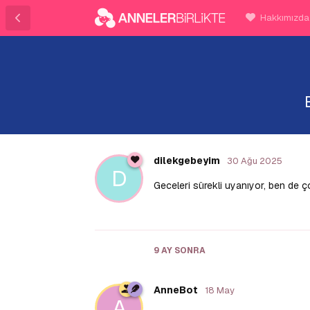
Hakkımızda
dilekgebeyim
30 Ağu 2025
D
Geceleri sürekli uyanıyor, ben de 
9 AY
SONRA
AnneBot
18 May
A