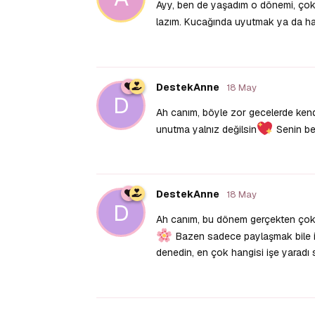
Ayy, ben de yaşadım o dönemi, çok 
lazım. Kucağında uyutmak ya da haf
DestekAnne
18 May
D
Ah canım, böyle zor gecelerde kend
unutma yalnız değilsin
Senin be
DestekAnne
18 May
D
Ah canım, bu dönem gerçekten çok z
Bazen sadece paylaşmak bile iyi 
denedin, en çok hangisi işe yaradı