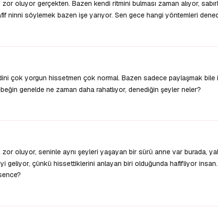
zor oluyor gerçekten. Bazen kendi ritmini bulması zaman alıyor, sabır
if ninni söylemek bazen işe yarıyor. Sen gece hangi yöntemleri dene
ini çok yorgun hissetmen çok normal. Bazen sadece paylaşmak bile iy
beğin genelde ne zaman daha rahatlıyor, denediğin şeyler neler?
or oluyor, seninle aynı şeyleri yaşayan bir sürü anne var burada, yal
geliyor, çünkü hissettiklerini anlayan biri olduğunda hafifliyor insan
 sence?