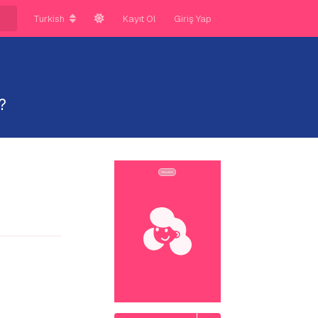
Turkish
Kayıt Ol
Giriş Yap
?
Yanıtla