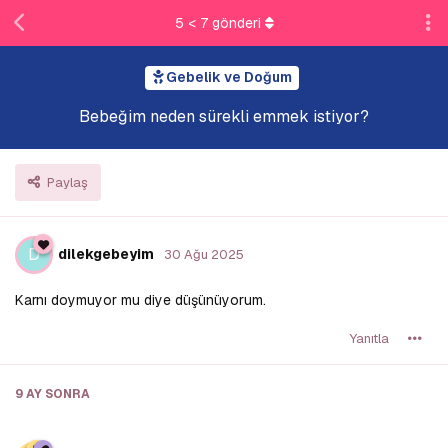
5
<
7
gönderi
Gebelik ve Doğum
Bebeğim neden sürekli emmek istiyor?
Paylaş
D
dilekgebeyim
30 Ağu 2025
Karnı doymuyor mu diye düşünüyorum.
Yanıtla
9 AY
SONRA