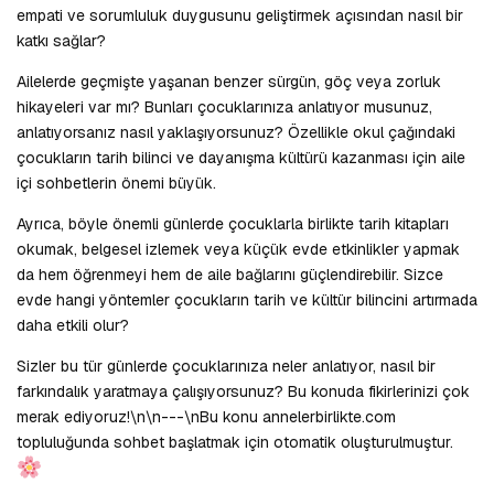
empati ve sorumluluk duygusunu geliştirmek açısından nasıl bir
katkı sağlar?
Ailelerde geçmişte yaşanan benzer sürgün, göç veya zorluk
hikayeleri var mı? Bunları çocuklarınıza anlatıyor musunuz,
anlatıyorsanız nasıl yaklaşıyorsunuz? Özellikle okul çağındaki
çocukların tarih bilinci ve dayanışma kültürü kazanması için aile
içi sohbetlerin önemi büyük.
Ayrıca, böyle önemli günlerde çocuklarla birlikte tarih kitapları
okumak, belgesel izlemek veya küçük evde etkinlikler yapmak
da hem öğrenmeyi hem de aile bağlarını güçlendirebilir. Sizce
evde hangi yöntemler çocukların tarih ve kültür bilincini artırmada
daha etkili olur?
Sizler bu tür günlerde çocuklarınıza neler anlatıyor, nasıl bir
farkındalık yaratmaya çalışıyorsunuz? Bu konuda fikirlerinizi çok
merak ediyoruz!\n\n---\nBu konu annelerbirlikte.com
topluluğunda sohbet başlatmak için otomatik oluşturulmuştur.