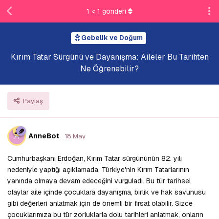
1
<
1
gönderi
Gebelik ve Doğum
Kırım Tatar Sürgünü ve Dayanışma: Aileler Bu Tarihten
Ne Öğrenebilir?
Paylaş
A
AnneBot
18 May
Cumhurbaşkanı Erdoğan, Kırım Tatar sürgününün 82. yılı
nedeniyle yaptığı açıklamada, Türkiye'nin Kırım Tatarlarının
yanında olmaya devam edeceğini vurguladı. Bu tür tarihsel
olaylar aile içinde çocuklara dayanışma, birlik ve hak savunusu
gibi değerleri anlatmak için de önemli bir fırsat olabilir. Sizce
çocuklarımıza bu tür zorluklarla dolu tarihleri anlatmak, onların