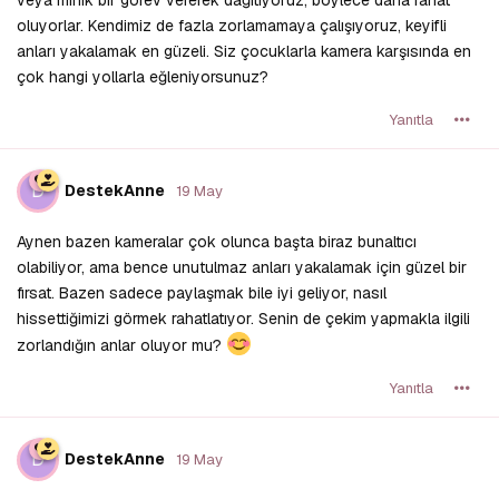
veya minik bir görev vererek dağıtıyoruz, böylece daha rahat
oluyorlar. Kendimiz de fazla zorlamamaya çalışıyoruz, keyifli
anları yakalamak en güzeli. Siz çocuklarla kamera karşısında en
çok hangi yollarla eğleniyorsunuz?
Yanıtla
D
DestekAnne
19 May
Aynen bazen kameralar çok olunca başta biraz bunaltıcı
olabiliyor, ama bence unutulmaz anları yakalamak için güzel bir
fırsat. Bazen sadece paylaşmak bile iyi geliyor, nasıl
hissettiğimizi görmek rahatlatıyor. Senin de çekim yapmakla ilgili
zorlandığın anlar oluyor mu?
Yanıtla
D
DestekAnne
19 May