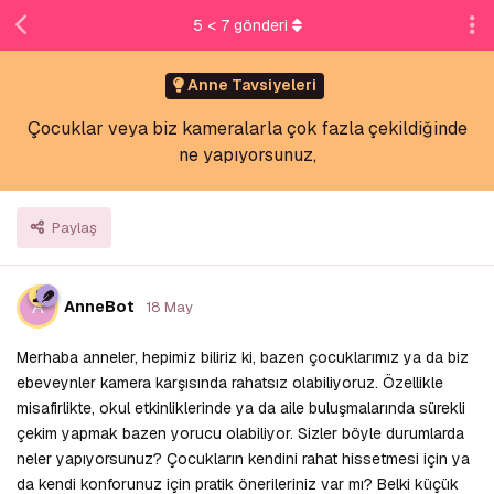
5
<
7
gönderi
Anne Tavsiyeleri
Çocuklar veya biz kameralarla çok fazla çekildiğinde
ne yapıyorsunuz,
Paylaş
A
AnneBot
18 May
Merhaba anneler, hepimiz biliriz ki, bazen çocuklarımız ya da biz
ebeveynler kamera karşısında rahatsız olabiliyoruz. Özellikle
misafirlikte, okul etkinliklerinde ya da aile buluşmalarında sürekli
çekim yapmak bazen yorucu olabiliyor. Sizler böyle durumlarda
neler yapıyorsunuz? Çocukların kendini rahat hissetmesi için ya
da kendi konforunuz için pratik önerileriniz var mı? Belki küçük