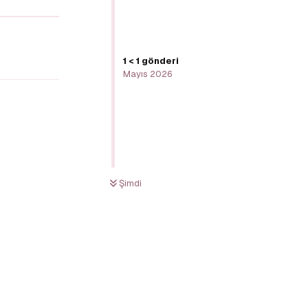
1
<
1
gönderi
Yanıtla
Mayıs 2026
Şimdi