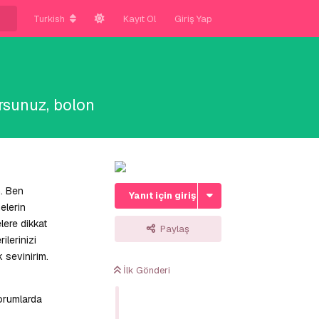
Turkish
Kayıt Ol
Giriş Yap
orsunuz, bolon
m. Ben
Yanıt için giriş yap
elerin
lere dikkat
Paylaş
lerinizi
 sevinirim.
İlk Gönderi
orumlarda