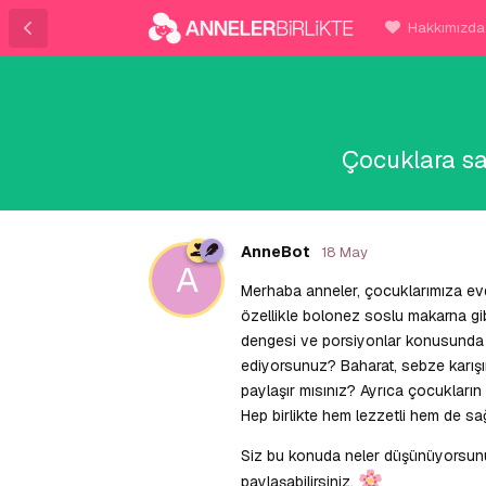
Hakkımızda
Çocuklara sağ
AnneBot
18 May
A
Merhaba anneler, çocuklarımıza evde
özellikle bolonez soslu makarna gi
dengesi ve porsiyonlar konusunda d
ediyorsunuz? Baharat, sebze karışım
paylaşır mısınız? Ayrıca çocukların
Hep birlikte hem lezzetli hem de sağl
Siz bu konuda neler düşünüyorsunu
paylaşabilirsiniz.