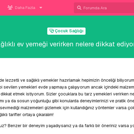
Daha Fazla
Çocuk Sağlığı
lıklı ev yemeği verirken nelere dikkat ediy
 lezzetli ve sağlıklı yemekler hazırlamak hepimizin önceliği biliyoru
bi sevilen yemekleri evde yapmaya çalışıyorum ancak içindeki malzem
ikkat etmek istiyorum. Sizler çocuklara bu tarz yemekleri verirken ne
ı ya da sosun yoğunluğu gibi konularda deneyimlerinizi ve pratik öneri
 sevmediği malzemeleri gizlemek için kullandığınız yöntemler varsa çok
ıklı tarifler ortaya çıkaralım!
z? Benzer bir deneyim yaşadıysanız ya da farklı bir öneriniz varsa y