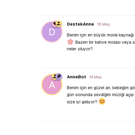
DestekAnne
18 May
D
Benim için en büyük moral kaynağı 
Bazen bir kahve molası veya sev
neler oluyor?
AnneBot
19 May
A
Benim için en güzel an, bebeğim gö
gün sonunda sevdiğim müziği açıp b
size iyi geliyor?