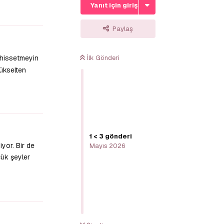
Yanıt için giriş yap
Yanıtla
Paylaş
 hissetmeyin
İlk Gönderi
yükselten
Yanıtla
1
<
3
gönderi
yor. Bir de
Mayıs 2026
çük şeyler
Yanıtla