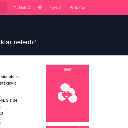
Turkish
Kayıt Ol
Giriş Yap
lar nelerdi?
s hissetmek
stekleyici
li. Siz de
ç
z!