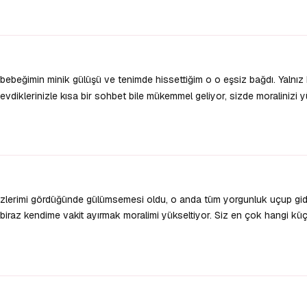
bebeğimin minik gülüşü ve tenimde hissettiğim o o eşsiz bağdı. Yalnız
diklerinizle kısa bir sohbet bile mükemmel geliyor, sizde moralinizi 
zlerimi gördüğünde gülümsemesi oldu, o anda tüm yorgunluk uçup gidi
iraz kendime vakit ayırmak moralimi yükseltiyor. Siz en çok hangi kü