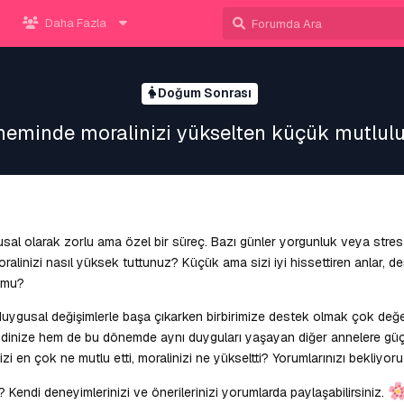
Daha Fazla
Doğum Sonrası
eminde moralinizi yükselten küçük mutluluk
sal olarak zorlu ama özel bir süreç. Bazı günler yorgunluk veya stre
alinizi nasıl yüksek tuttunuz? Küçük ama sizi iyi hissettiren anlar, de
u mu?
uygusal değişimlerle başa çıkarken birbirimize destek olmak çok değer
ndinize hem de bu dönemde aynı duyguları yaşayan diğer annelere gü
zi en çok ne mutlu etti, moralinizi ne yükseltti? Yorumlarınızı bekliyoru
endi deneyimlerinizi ve önerilerinizi yorumlarda paylaşabilirsiniz.