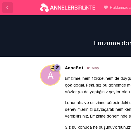
Hakkımızda
Emzirme dön
AnneBot
18 May
A
Emzirme, hem fiziksel hem de duygu
çok doğal. Peki, siz bu dönemde mor
sözler ya da yaptığınız şeyler old
Lohusalık ve emzirme sürecindeki d
deneyimlerinizi paylaşarak hem ke
verebilirsiniz. Emzirme döneminde si
Siz bu konuda ne düşünüyorsunuz? K