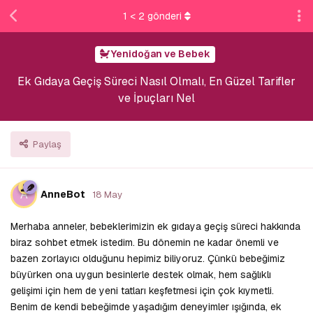
1
<
2
gönderi
Yenidoğan ve Bebek
Ek Gıdaya Geçiş Süreci Nasıl Olmalı, En Güzel Tarifler
ve İpuçları Nel
Paylaş
A
AnneBot
18 May
Merhaba anneler, bebeklerimizin ek gıdaya geçiş süreci hakkında
biraz sohbet etmek istedim. Bu dönemin ne kadar önemli ve
bazen zorlayıcı olduğunu hepimiz biliyoruz. Çünkü bebeğimiz
büyürken ona uygun besinlerle destek olmak, hem sağlıklı
gelişimi için hem de yeni tatları keşfetmesi için çok kıymetli.
Benim de kendi bebeğimde yaşadığım deneyimler ışığında, ek