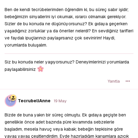
Ben de kendi tecrübelerimden öğrendim ki, bu süreç sabır işidir;
bebeğimizin sinyallerini iyi okumak, ısrarcı olmamak gerekiyor.
Sizler de bu konuda ne düşünüyorsunuz? Ek gıdaya geçerken
yaşadığınız zorluklar ya da öneriler nelerdi? En sevdiğiniz tarifleri
ve faydalı ipuçlarınızı paylaşırsanız çok sevinirim! Haydi,
yorumlarda buluşalım.
Siz bu konuda neler yaşıyorsunuz? Deneyimlerinizi yorumlarda
paylaşabilirsiniz
Yanıtla
T
TecrubeliAnne
19 May
Bizde de buna yakın bir süreç olmuştu. Ek gıdaya geçişte ben
genellikle önce adet bazında püre kıvamında sebzelerle
başladım, mesela havuç veya kabak; bebeğin tepkisine göre
yavaş yavaş çeşitlendirdim. Evde hazırladığım karışımlara azıcık