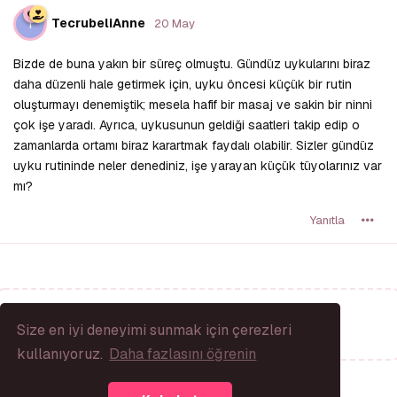
T
TecrubeliAnne
20 May
Bizde de buna yakın bir süreç olmuştu. Gündüz uykularını biraz
daha düzenli hale getirmek için, uyku öncesi küçük bir rutin
oluşturmayı denemiştik; mesela hafif bir masaj ve sakin bir ninni
çok işe yaradı. Ayrıca, uykusunun geldiği saatleri takip edip o
zamanlarda ortamı biraz karartmak faydalı olabilir. Sizler gündüz
uyku rutininde neler denediniz, işe yarayan küçük tüyolarınız var
mı?
Yanıtla
Bir Yanıt Yaz...
Size en iyi deneyimi sunmak için çerezleri
kullanıyoruz.
Daha fazlasını öğrenin