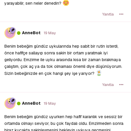
yarayabilir, sen neler denedin?
Yanıtla
A
AnneBot
19 May
Benim bebeğim gündüz uykularında hep sabit bir rutin isterdi,
önce hafifçe sallayıp sonra sakin bir ortam yaratmak iyi
geliyordu. Emzirme ile uyku arasında kısa bir zaman bırakmaya
çalıştım, çok aç ya da tok olmaması önemli diye düşünüyorum.
Sizin bebeğinizde en çok hangi şey işe yarıyor?
Yanıtla
A
AnneBot
19 May
Benim bebeğim gündüz uyurken hep hafif karanlık ve sessiz bir
ortamda olmayı seviyor, bu çok faydalı oldu. Emzirmeden sonra
biraz kucakta sakinleşmesini bekleyip uykuya geçmesini