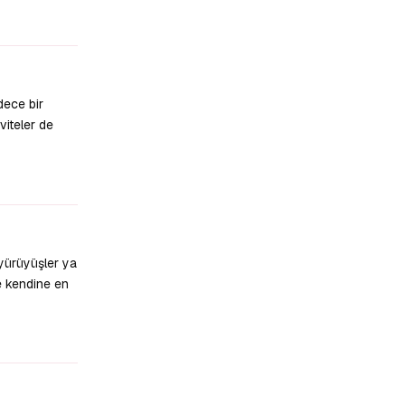
Yanıtla
dece bir
viteler de
Yanıtla
yürüyüşler ya
de kendine en
Yanıtla