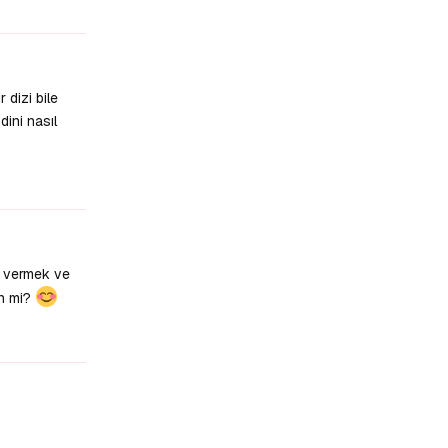
Yanıtla
dizi bile
dini nasıl
Yanıtla
r vermek ve
in mi?
Yanıtla