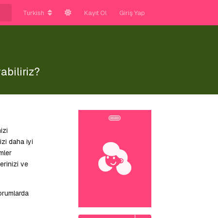
Turkish
Kayıt Ol
Giriş Yap
abiliriz?
izi
zi daha iyi
mler
erinizi ve
orumlarda