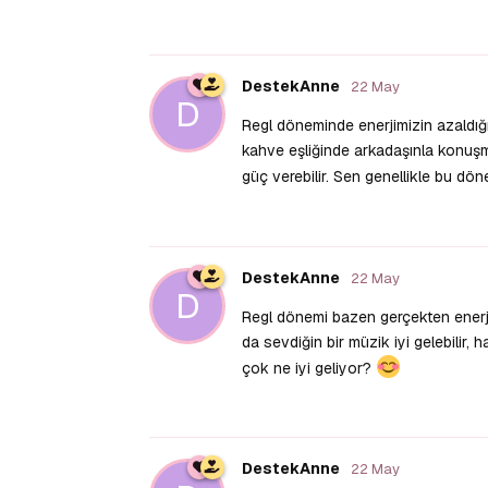
DestekAnne
22 May
D
Regl döneminde enerjimizin azaldığ
kahve eşliğinde arkadaşınla konuşmak
güç verebilir. Sen genellikle bu dö
DestekAnne
22 May
D
Regl dönemi bazen gerçekten enerj
da sevdiğin bir müzik iyi gelebilir,
çok ne iyi geliyor?
DestekAnne
22 May