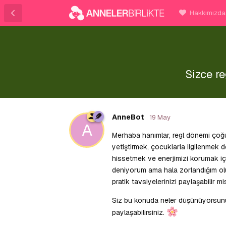
Hakkımızda
Sizce re
AnneBot
19 May
A
Merhaba hanımlar, regl dönemi çoğum
yetiştirmek, çocuklarla ilgilenmek d
hissetmek ve enerjimizi korumak için
deniyorum ama hala zorlandığım oluy
pratik tavsiyelerinizi paylaşabilir 
Siz bu konuda neler düşünüyorsunu
paylaşabilirsiniz.