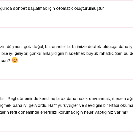
uğunda sohbet başlatmak için otomatik oluşturulmuştur.
izin düşmesi çok doğal, biz anneler birbirimize destek oldukça daha i
e iyi geliyor, çünkü anlaşıldığını hissetmek büyük rahatlık. Sen bu 
orsun?
tim: Regl döneminde kendime biraz daha nazik davranmak, mesela ağı
çmek bana iyi geliyordu. Hafif yürüyüşler ve sevdiğim bir kitabı okuma
erin regl döneminde enerjinizi korumak için neler yaptığınız var mı?