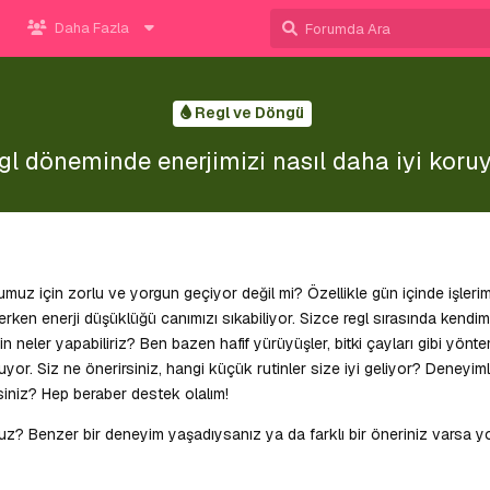
Daha Fazla
Regl ve Döngü
gl döneminde enerjimizi nasıl daha iyi koruy
uz için zorlu ve yorgun geçiyor değil mi? Özellikle gün içinde işlerim
erken enerji düşüklüğü canımızı sıkabiliyor. Sizce regl sırasında kendimi
 neler yapabiliriz? Ben bazen hafif yürüyüşler, bitki çayları gibi yönte
or. Siz ne önerirsiniz, hangi küçük rutinler size iyi geliyor? Deneyiml
misiniz? Hep beraber destek olalım!
z? Benzer bir deneyim yaşadıysanız ya da farklı bir öneriniz varsa y