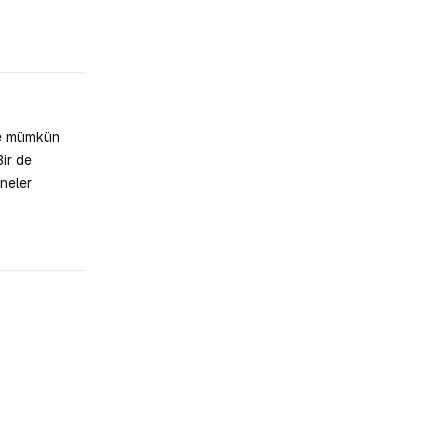
Yanıtla
mde mümkün
Bir de
 neler
Yanıtla