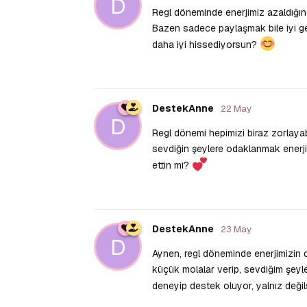
D
Regl döneminde enerjimiz azaldığı
Bazen sadece paylaşmak bile iyi gel
daha iyi hissediyorsun?
DestekAnne
22 May
D
Regl dönemi hepimizi biraz zorlayab
sevdiğin şeylere odaklanmak enerji
ettin mi?
DestekAnne
23 May
D
Aynen, regl döneminde enerjimizin
küçük molalar verip, sevdiğim şeyl
deneyip destek oluyor, yalnız deği