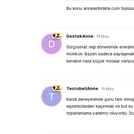
Bu konu annelerbirlikte.com toplul
DestekAnne
19 May
D
Sürçüsinaf, regl döneminde enerjim
mümkün. Bazen sadece paylaşmak bil
kendine nasıl küçük molalar veriy
TecrubeliAnne
19 May
T
Kendi deneyimimde şunu fark etmiş
egzersizlerden kaçınmak ve bol su i
toparlamama yardımcı oluyordu. Sizl