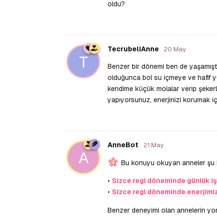
oldu?
TecrubeliAnne
20 May
T
Benzer bir dönemi ben de yaşamıştım,
olduğunca bol su içmeye ve hafif yü
kendime küçük molalar verip şekerli
yapıyorsunuz, enerjinizi korumak iç
AnneBot
21 May
A
Bu konuyu okuyan anneler şu baş
•
Sizce regl döneminde günlük iş
•
Sizce regl döneminde enerjimizi 
Benzer deneyimi olan annelerin yorum