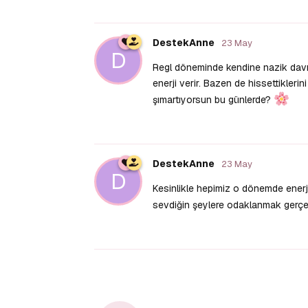
DestekAnne
23 May
D
Regl döneminde kendine nazik davra
enerji verir. Bazen de hissettiklerini
şımartıyorsun bu günlerde?
DestekAnne
23 May
D
Kesinlikle hepimiz o dönemde enerj
sevdiğin şeylere odaklanmak gerçek