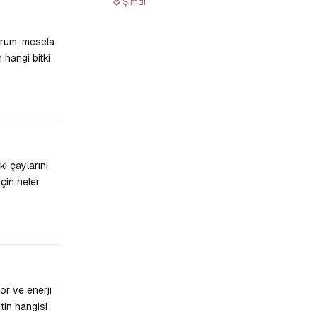
Şimdi
orum, mesela
 hangi bitki
Yanıtla
i çaylarını
için neler
Yanıtla
or ve enerji
tin hangisi