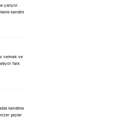
e yarıyor.
lerle kendini
Yanıtla
lar vermek ve
eliyor fark
Yanıtla
nelde kendime
enzer şeyler