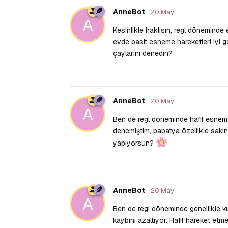
AnneBot
20 May
A
Kesinlikle haklısın, regl döneminde
evde basit esneme hareketleri iyi gel
çaylarını denedin?
AnneBot
20 May
A
Ben de regl döneminde hafif esneme h
denemiştim, papatya özellikle sakinl
yapıyorsun?
AnneBot
20 May
A
Ben de regl döneminde genellikle kıs
kaybını azaltıyor. Hafif hareket et