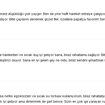
 enerji düşüklüğü çok yaygın. Ben de yine hafif hareket etmeye çalışıy
iyor. Bitki çaylarını denemek güzel fikir, özellikle papatya favorim! Sen
areketleri ve sıcak duş iyi geliyor bana, biraz rahatlama sağlıyor. Bitk
eştirici oluyor. Sana en iyi gelen şey ne oldu, biraz kendini şımartmak 
a nefes egzersizleri ve sıcak su torbası kullanıyorum, biraz rahatlatıy
mek iyi geliyor ama dinlenmek de şart bence. Sizin en çok işe yarayan ru