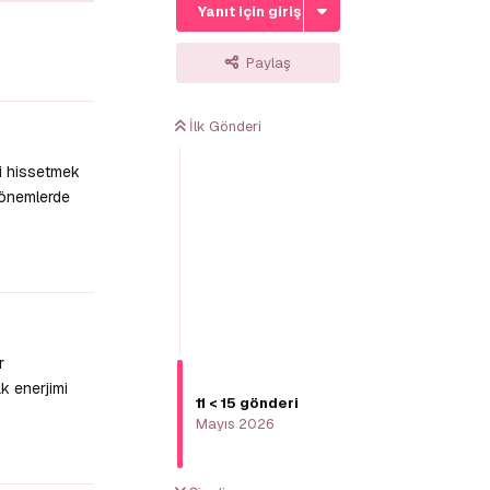
Yanıt için giriş yap
Paylaş
Yanıtla
İlk Gönderi
yi hissetmek
dönemlerde
Yanıtla
r
k enerjimi
11
<
15
gönderi
Mayıs 2026
Yanıtla