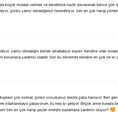
nda küçük molalar vermek ve kendimize nazik davranmak bence çok iş
iyor, çünkü yalnız olmadığımızı hissettiriyor. Sen en çok hangi yöntem
iliyor, yalnız olmadığını bilmek rahatlatıyor bazen. Kendine ufak mola
ni korumana yardımcı olabilir. Sen bu dönemde kendine en çok ne iyi g
 düşmesi çok normal, çünkü vücudumuz ekstra çaba harcıyor. Ben ge
ere odaklanmaya çalışıyorum, bu hep iyi geliyor. Birçok anne burada b
lsin! Sen en çok hangi şeyler enerjini toplamana yardımcı oluyor?