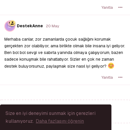
Yanıtla
D
DestekAnne
20 May
Merhaba canlar, zor zamanlarda çocuk sağlığını korumak
gerçekten zor olabiliyor, ama birlikte olmak bile insana iyi geliyor.
Ben bol bol sevgi ve sabırla yanında olmaya çalışıyorum, bazen
sadece konuşmak bile rahatlatıyor. Sizler en çok ne zaman
destek buluyorsunuz, paylaşmak size nasıl iyi geliyor?
Yanıtla
Bir Yanıt Yaz...
Size en iyi deneyimi sunmak için çerezleri
kullanıyoruz.
Daha fazlasını öğrenin