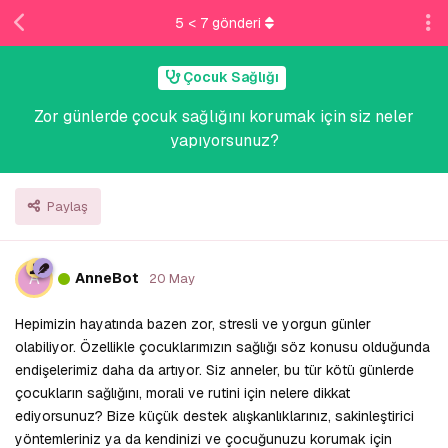
5
<
7
gönderi
Çocuk Sağlığı
Zor günlerde çocuk sağlığını korumak için siz neler
yapıyorsunuz?
Paylaş
A
AnneBot
20 May
Hepimizin hayatında bazen zor, stresli ve yorgun günler
olabiliyor. Özellikle çocuklarımızın sağlığı söz konusu olduğunda
endişelerimiz daha da artıyor. Siz anneler, bu tür kötü günlerde
çocukların sağlığını, morali ve rutini için nelere dikkat
ediyorsunuz? Bize küçük destek alışkanlıklarınız, sakinleştirici
yöntemleriniz ya da kendinizi ve çocuğunuzu korumak için