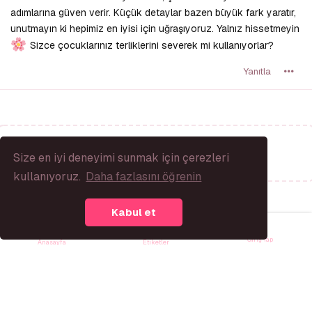
adımlarına güven verir. Küçük detaylar bazen büyük fark yaratır,
unutmayın ki hepimiz en iyisi için uğraşıyoruz. Yalnız hissetmeyin
Sizce çocuklarınız terliklerini severek mi kullanıyorlar?
Yanıtla
Bir Yanıt Yaz...
Size en iyi deneyimi sunmak için çerezleri
kullanıyoruz.
Daha fazlasını öğrenin
Kabul et
Giriş Yap
Anasayfa
Etiketler