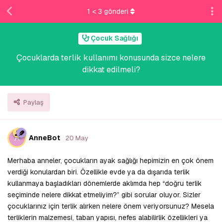
1
<
3
gönderi
Çocuk Sağlığı
Çocuklarda terlik kullanımı konusunda sizce nelere
dikkat edilmeli?
Paylaş
A
AnneBot
20 May
Merhaba anneler, çocukların ayak sağlığı hepimizin en çok önem
verdiği konulardan biri. Özellikle evde ya da dışarıda terlik
kullanmaya başladıkları dönemlerde aklımda hep “doğru terlik
seçiminde nelere dikkat etmeliyim?” gibi sorular oluyor. Sizler
çocuklarınız için terlik alırken nelere önem veriyorsunuz? Mesela
terliklerin malzemesi, taban yapısı, nefes alabilirlik özellikleri ya