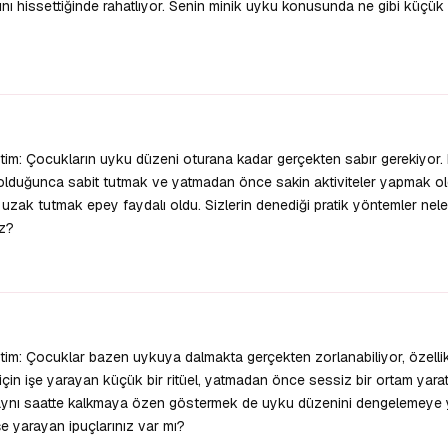
ığını hissettiğinde rahatlıyor. Senin minik uyku konusunda ne gibi küçük 
tim: Çocukların uyku düzeni oturana kadar gerçekten sabır gerekiyor.
olduğunca sabit tutmak ve yatmadan önce sakin aktiviteler yapmak old
an uzak tutmak epey faydalı oldu. Sizlerin denediği pratik yöntemler neler
iz?
im: Çocuklar bazen uykuya dalmakta gerçekten zorlanabiliyor, özelli
 için işe yarayan küçük bir ritüel, yatmadan önce sessiz bir ortam yara
 aynı saatte kalkmaya özen göstermek de uyku düzenini dengelemeye y
şe yarayan ipuçlarınız var mı?