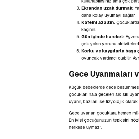
kullanabilirsiniz ama çok parl
Ekrandan uzak durmak:
Ya
daha kolay uyumayı sağlar.
Kafeini azaltın:
Çocuklarda 
kaçının.
Gün içinde hareket:
Egzersi
çok yakın yorucu aktivitelerd
Korku ve kaygılarla başa 
oyuncak yardımcı olabilir. A
Gece Uyanmaları 
Küçük bebeklerde gece beslenmesi 
çocukları hala geceleri sık sık uya
uyanır, bazıları ise fizyolojik olarak 
Gece uyanan çocuklara hemen müdaha
En iyisi çocuğunuzun tepkisini gö
herkese uymaz”.