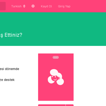
Turkish
Kayıt Ol
Giriş Yap
 Ettiniz?
ncesi dönemde
ize destek