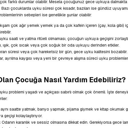
çok farklı durumlar olabilir. Mesela çocuğunuz gece uykuya dalmakta
r. Bazı çocuklarda uyku süresi çok kısadır, bazıları ise gündüz uyuyamad
blemlerinin sebepleri ise genellikle şunlar olabilir:
kşam çok ağır yemek yemek ya da çok kafein içeren (çay, kola gibi) i
ebilir.
uyku saati ve yatma ritüeli olmaması, çocuğun uykuya geçişini zorlaştıra
, ışık, çok sıcak veya çok soğuk bir oda uykuyu derinden etkiler.
ran süresi veya çok hareketsiz bir gün, gece uyku kalitesini bozabilir.
r, ayrılma kaygısı veya yeni bir çevreye alışma süreci uyku problemler
Olan Çocuğa Nasıl Yardım Edebiliriz?
 problemi yaşadı ve açıkçası sabırlı olmak çok önemli. İşte deneyi
iler:
aynı saatte yatmak, banyo yapmak, pijama giymek ve kitap okumak g
ya geçişi kolaylaştırıyor.
:
Odanın karanlık ve sessiz olmasına dikkat edin. Gerekiyorsa gece la