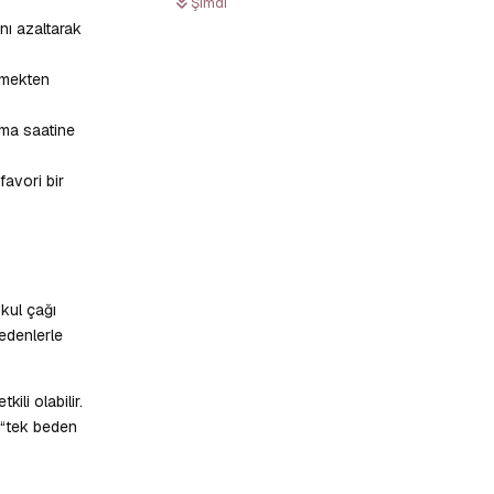
Şimdi
nı azaltarak
rmekten
tma saatine
avori bir
kul çağı
nedenlerle
li olabilir.
 “tek beden