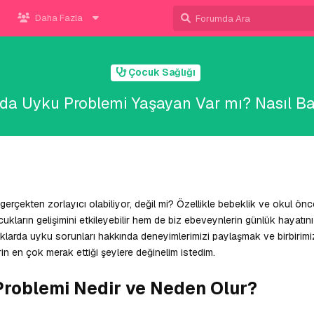
Daha Fazla
Çocuk Sağlığı
da Uyku Problemi Yaşayan Var mı? Nasıl Baş
erçekten zorlayıcı olabiliyor, değil mi? Özellikle bebeklik ve okul ö
ların gelişimini etkileyebilir hem de biz ebeveynlerin günlük hayatını
uklarda uyku sorunları hakkında deneyimlerimizi paylaşmak ve birbirim
in en çok merak ettiği şeylere değinelim istedim.
roblemi Nedir ve Neden Olur?