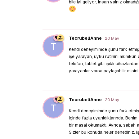
bile iyi geliyor, insan yalnız olmad
TecrubeliAnne
20 May
T
Kendi deneyimimde şunu fark etmiş
işe yarayan, uyku rutinini mümkün 
telefon, tablet gibi ışıklı cihazlard
yarayanlar varsa paylaşabilir misin
TecrubeliAnne
20 May
T
Kendi deneyimimde şunu fark etmişt
içinde fazla uyarıldıklarında. Benim
bir masal okumaktı. Ayrıca, sabah
Sizler bu konuda neler denediniz, i