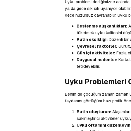
Uyku problemi dediğimizde aslında 
ya da gece sık sık uyanıyor olabili
gece huzursuz davranabilir. Uyku pro
Beslenme alışkanlıkları:
A
tüketmek uyku kalitesini düşür
Rutin eksikliği:
Düzenli bir 
Çevresel faktörler:
Gürültü
Gün içi aktiviteler:
Fazla ek
Duygusal nedenler:
Korkula
tetikleyebilir.
Uyku Problemleri 
Benim de çocuğum zaman zaman uyku
faydasını gördüğüm bazı pratik öner
Rutin oluşturun:
Akşamları 
sakinleştirici aktiviteler uyku
Uyku ortamını düzenleyin