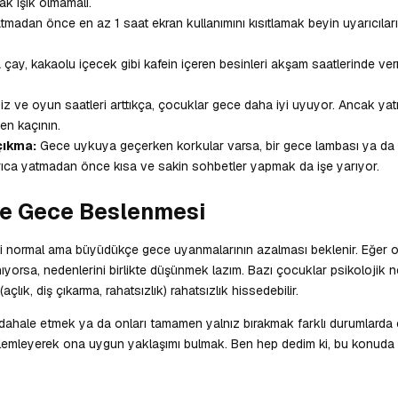
ak ışık olmamalı.
tmadan önce en az 1 saat ekran kullanımını kısıtlamak beyin uyarıcıları
çay, kakaolu içecek gibi kafein içeren besinleri akşam saatlerinde ve
z ve oyun saatleri arttıkça, çocuklar gece daha iyi uyuyor. Ancak ya
en kaçının.
çıkma:
Gece uykuya geçerken korkular varsa, bir gece lambası ya da f
yrıca yatmadan önce kısa ve sakin sohbetler yapmak da işe yarıyor.
ve Gece Beslenmesi
normal ama büyüdükçe gece uyanmalarının azalması beklenir. Eğer o
nıyorsa, nedenlerini birlikte düşünmek lazım. Bazı çocuklar psikolojik 
(açlık, diş çıkarma, rahatsızlık) rahatsızlık hissedebilir.
le etmek ya da onları tamamen yalnız bırakmak farklı durumlarda etki
zlemleyerek ona uygun yaklaşımı bulmak. Ben hep dedim ki, bu konuda