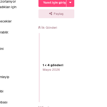
 zorlanıyor
Yanıt için giriş yap
ıkları için
Paylaş
çecekler
İlk Gönderi
bilir.
ini
1
<
4
gönderi
Mayıs 2026
mleyip
ibi
mbası