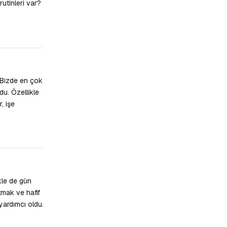
rutinleri var?
Yanıtla
 Bizde en çok
u. Özellikle
, işe
Yanıtla
kle de gün
tmak ve hafif
ardımcı oldu.