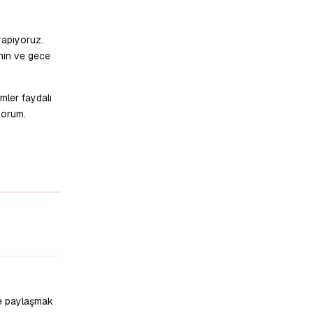
yapıyoruz.
anın ve gece
mler faydalı
yorum.
Yanıtla
ce paylaşmak