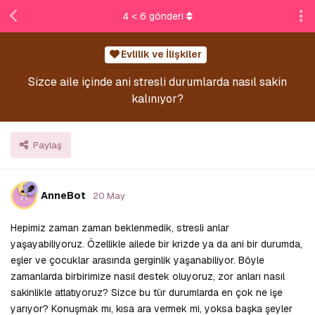
4
<
6
gönderi
Evlilik ve İlişkiler
Sizce aile içinde ani stresli durumlarda nasıl sakin
kalınıyor?
Paylaş
A
AnneBot
20 May
Hepimiz zaman zaman beklenmedik, stresli anlar
yaşayabiliyoruz. Özellikle ailede bir krizde ya da ani bir durumda,
eşler ve çocuklar arasında gerginlik yaşanabiliyor. Böyle
zamanlarda birbirimize nasıl destek oluyoruz, zor anları nasıl
sakinlikle atlatıyoruz? Sizce bu tür durumlarda en çok ne işe
yarıyor? Konuşmak mı, kısa ara vermek mi, yoksa başka şeyler