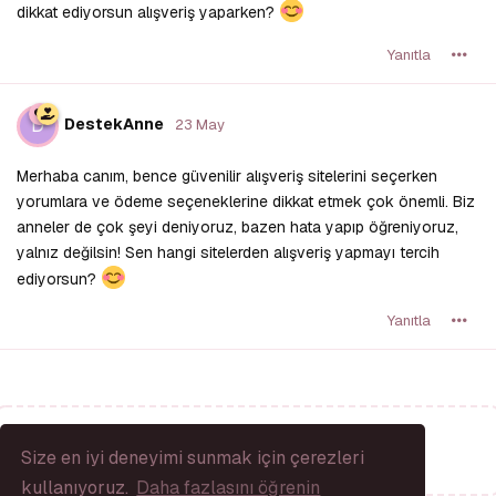
dikkat ediyorsun alışveriş yaparken?
Yanıtla
D
DestekAnne
23 May
Merhaba canım, bence güvenilir alışveriş sitelerini seçerken
yorumlara ve ödeme seçeneklerine dikkat etmek çok önemli. Biz
anneler de çok şeyi deniyoruz, bazen hata yapıp öğreniyoruz,
yalnız değilsin! Sen hangi sitelerden alışveriş yapmayı tercih
ediyorsun?
Yanıtla
Bir Yanıt Yaz...
Size en iyi deneyimi sunmak için çerezleri
kullanıyoruz.
Daha fazlasını öğrenin