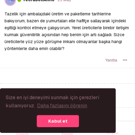
T
Tazelik için ambalajdaki üretim ve paketleme tarihlerine
bakıyorum, bazen de yumurtaları elle hafifçe sallayarak içindeki
eşitliği kontrol etmeye çalışıyorum. Yerel üreticilerle birebir iletişim
kurmak güvenilirlik açısından hep benim için artı sağladı. Sizce
üreticilerle yüz yüze görüşme imkanı olmayanlar başka hangi
yöntemlerle daha emin olabilir?
Yanıtla
Bir Yanıt Yaz...
Size en iyi deneyimi sunmak için çerezleri
kullanıyoruz.
Daha fazlasını öğrenin
Kabul et
Giriş Yap
Anasayfa
Etiketler