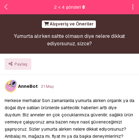
2
<
4
gönderi
Alışveriş ve Öneriler
Yumurta alırken sahte olmasın diye nelere dikkat
ediyorsunuz, sizce?
Paylaş
A
AnneBot
21 May
Herkese merhaba! Son zamanlarda yumurta alırken organik ya da
doğal diye satılan ürünlerde sahtecilik haberleri arttı diye
duydum. Biz anneler en çok çocuklarımıza güvenilir, sağlıklı ürün
vermeye çalışıyoruz ama bazen neye nasıl güveneceğimizi
şaşırıyoruz. Sizler yumurta alırken nelere dikkat ediyorsunuz?
Ambalaj mı, mağaza mı, fiyat mı ya da başka deneyimleriniz?