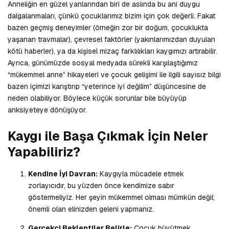
Anneliğin en güzel yanlarından biri de aslında bu ani duygu
dalgalanmaları, çünkü çocuklarımız bizim için çok değerli. Fakat
bazen geçmiş deneyimler (örneğin zor bir doğum, çocuklukta
yaşanan travmalar), çevresel faktörler (yakınlarımızdan duyulan
kötü haberler), ya da kişisel mizaç farklılıkları kaygımızı artırabilir.
Ayrıca, günümüzde sosyal medyada sürekli karşılaştığımız
“mükemmel anne” hikayeleri ve çocuk gelişimi ile ilgili sayısız bilgi
bazen içimizi karıştırıp “yeterince iyi değilim” düşüncesine de
neden olabiliyor. Böylece küçük sorunlar bile büyüyüp
anksiyeteye dönüşüyor.
Kaygı ile Başa Çıkmak İçin Neler
Yapabiliriz?
Kendine İyi Davran:
Kaygıyla mücadele etmek
zorlayıcıdır, bu yüzden önce kendimize sabır
göstermeliyiz. Her şeyin mükemmel olması mümkün değil;
önemli olan elinizden geleni yapmanız.
Gerçekçi Beklentiler Belirle:
Çocuk büyütmek