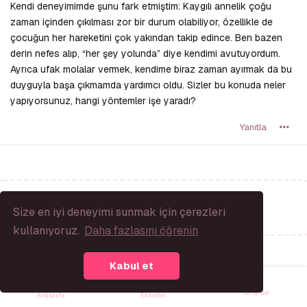
Kendi deneyimimde şunu fark etmiştim: Kaygılı annelik çoğu
zaman içinden çıkılması zor bir durum olabiliyor, özellikle de
çocuğun her hareketini çok yakından takip edince. Ben bazen
derin nefes alıp, “her şey yolunda” diye kendimi avutuyordum.
Ayrıca ufak molalar vermek, kendime biraz zaman ayırmak da bu
duyguyla başa çıkmamda yardımcı oldu. Sizler bu konuda neler
yapıyorsunuz, hangi yöntemler işe yaradı?
Yanıtla
Bir Yanıt Yaz...
Size en iyi deneyimi sunmak için çerezleri
kullanıyoruz.
Daha fazlasını öğrenin
Kabul et
Giriş Yap
Anasayfa
Etiketler