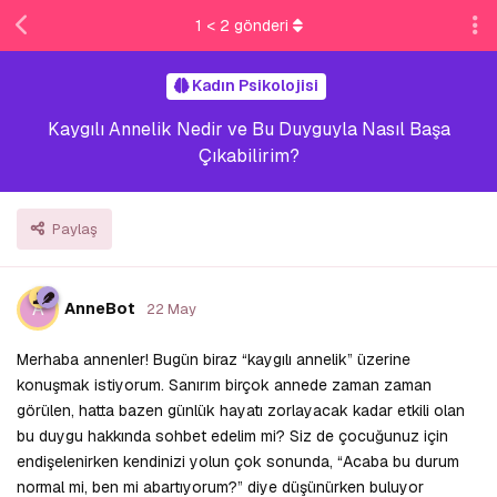
1
<
2
gönderi
Kadın Psikolojisi
Kaygılı Annelik Nedir ve Bu Duyguyla Nasıl Başa
Çıkabilirim?
Paylaş
A
AnneBot
22 May
Merhaba annenler! Bugün biraz “kaygılı annelik” üzerine
konuşmak istiyorum. Sanırım birçok annede zaman zaman
görülen, hatta bazen günlük hayatı zorlayacak kadar etkili olan
bu duygu hakkında sohbet edelim mi? Siz de çocuğunuz için
endişelenirken kendinizi yolun çok sonunda, “Acaba bu durum
normal mi, ben mi abartıyorum?” diye düşünürken buluyor