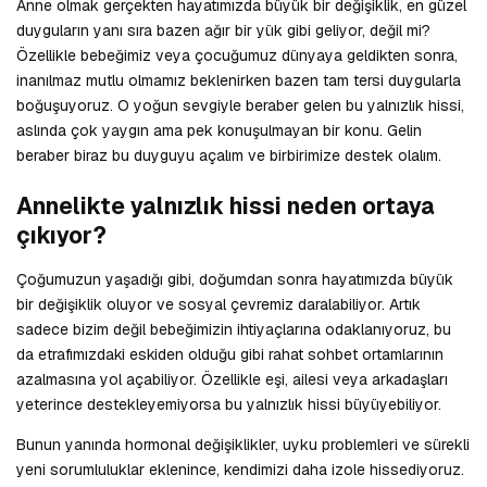
Anne olmak gerçekten hayatımızda büyük bir değişiklik, en güzel
duyguların yanı sıra bazen ağır bir yük gibi geliyor, değil mi?
Özellikle bebeğimiz veya çocuğumuz dünyaya geldikten sonra,
inanılmaz mutlu olmamız beklenirken bazen tam tersi duygularla
boğuşuyoruz. O yoğun sevgiyle beraber gelen bu yalnızlık hissi,
aslında çok yaygın ama pek konuşulmayan bir konu. Gelin
beraber biraz bu duyguyu açalım ve birbirimize destek olalım.
Annelikte yalnızlık hissi neden ortaya
çıkıyor?
Çoğumuzun yaşadığı gibi, doğumdan sonra hayatımızda büyük
bir değişiklik oluyor ve sosyal çevremiz daralabiliyor. Artık
sadece bizim değil bebeğimizin ihtiyaçlarına odaklanıyoruz, bu
da etrafımızdaki eskiden olduğu gibi rahat sohbet ortamlarının
azalmasına yol açabiliyor. Özellikle eşi, ailesi veya arkadaşları
yeterince destekleyemiyorsa bu yalnızlık hissi büyüyebiliyor.
Bunun yanında hormonal değişiklikler, uyku problemleri ve sürekli
yeni sorumluluklar eklenince, kendimizi daha izole hissediyoruz.