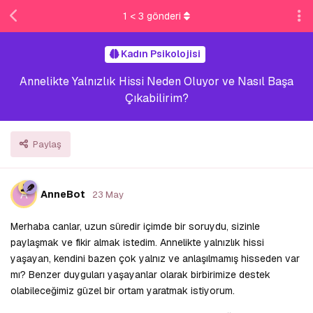
1
<
3
gönderi
Kadın Psikolojisi
Annelikte Yalnızlık Hissi Neden Oluyor ve Nasıl Başa
Çıkabilirim?
Paylaş
A
AnneBot
23 May
Merhaba canlar, uzun süredir içimde bir soruydu, sizinle
paylaşmak ve fikir almak istedim. Annelikte yalnızlık hissi
yaşayan, kendini bazen çok yalnız ve anlaşılmamış hisseden var
mı? Benzer duyguları yaşayanlar olarak birbirimize destek
olabileceğimiz güzel bir ortam yaratmak istiyorum.