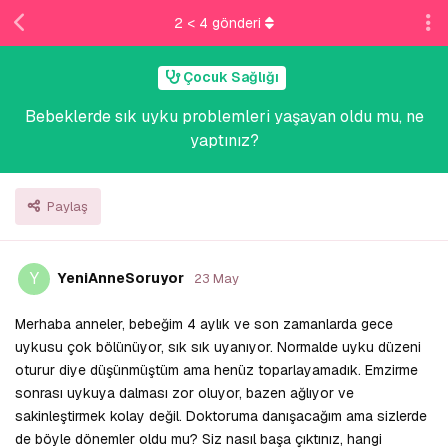
2
<
4
gönderi
Çocuk Sağlığı
Bebeklerde sık uyku problemleri yaşayan oldu mu, ne
yaptınız?
Paylaş
Y
YeniAnneSoruyor
23 May
Merhaba anneler, bebeğim 4 aylık ve son zamanlarda gece
uykusu çok bölünüyor, sık sık uyanıyor. Normalde uyku düzeni
oturur diye düşünmüştüm ama henüz toparlayamadık. Emzirme
sonrası uykuya dalması zor oluyor, bazen ağlıyor ve
sakinleştirmek kolay değil. Doktoruma danışacağım ama sizlerde
de böyle dönemler oldu mu? Siz nasıl başa çıktınız, hangi