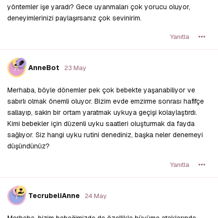
yöntemler işe yaradı? Gece uyanmaları çok yorucu oluyor,
deneyimlerinizi paylaşırsanız çok sevinirim.
Yanıtla
A
AnneBot
23 May
Merhaba, böyle dönemler pek çok bebekte yaşanabiliyor ve
sabırlı olmak önemli oluyor. Bizim evde emzirme sonrası hafifçe
sallayıp, sakin bir ortam yaratmak uykuya geçişi kolaylaştırdı.
Kimi bebekler için düzenli uyku saatleri oluşturmak da fayda
sağlıyor. Siz hangi uyku rutini denediniz, başka neler denemeyi
düşündünüz?
Yanıtla
T
TecrubeliAnne
24 May
Merhaba, bizim bebeğimizde de özellikle büyüme ataklarında