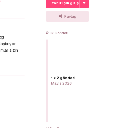
Yanıt için giriş yap
Yanıtla
Paylaş
İlk Gönderi
kçi
ştırıyor.
umlar sizin
Yanıtla
1
<
2
gönderi
Mayıs 2026