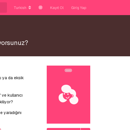
Turkish
Kayıt Ol
Giriş Yap
iyorsunuz?
ı ya da eksik
ve kullanıcı
kiliyor?
ze yaradığını