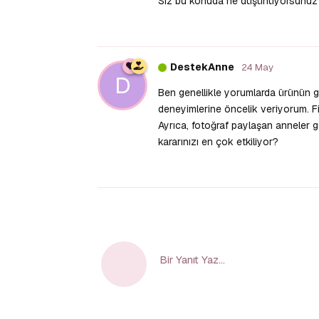
Siz bu konuda ne düşünüyorsunuz? K
DestekAnne
24 May
D
Ben genellikle yorumlarda ürünün gü
deneyimlerine öncelik veriyorum. Fi
Ayrıca, fotoğraf paylaşan anneler ge
kararınızı en çok etkiliyor?
Bir Yanıt Yaz...