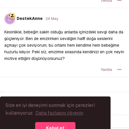
Yanıtla
D
DestekAnne
24 May
Kesinlikle, bebeğin sakin olduğu anlarda içinizdeki sevgi daha da
güçleniyor. Ben de emzirirken sevdiğim hafif doğa seslerini
açmayı çok seviyorum, bu ortamı hem kendime hem bebeğime
huzurlu kılıyor. Peki siz, emzirme sırasında kendinizi en çok neyin
motive ettiğini düşünüyorsunuz?
Yanıtla
Bir Yanıt Yaz...
Size en iyi deneyimi sunmak için çerezleri
kullanıyoruz.
Daha fazlasını öğrenin
Kabul et