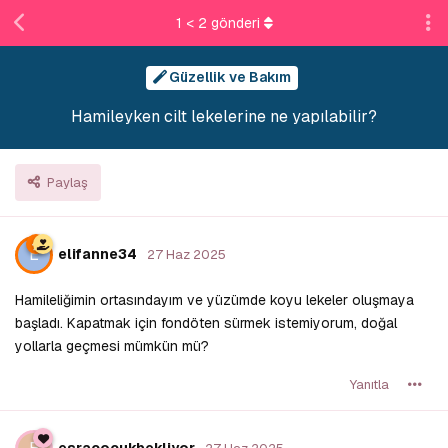
1
<
2
gönderi
Güzellik ve Bakım
Hamileyken cilt lekelerine ne yapılabilir?
Paylaş
E
elifanne34
27 Haz 2025
Hamileliğimin ortasındayım ve yüzümde koyu lekeler oluşmaya
başladı. Kapatmak için fondöten sürmek istemiyorum, doğal
yollarla geçmesi mümkün mü?
Yanıtla
esracocukbekliyor