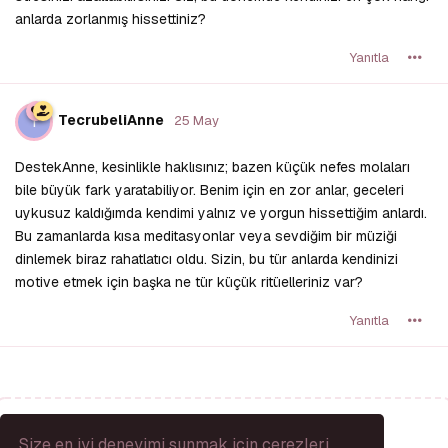
anlarda zorlanmış hissettiniz?
Yanıtla
T
TecrubeliAnne
25 May
DestekAnne, kesinlikle haklısınız; bazen küçük nefes molaları
bile büyük fark yaratabiliyor. Benim için en zor anlar, geceleri
uykusuz kaldığımda kendimi yalnız ve yorgun hissettiğim anlardı.
Bu zamanlarda kısa meditasyonlar veya sevdiğim bir müziği
dinlemek biraz rahatlatıcı oldu. Sizin, bu tür anlarda kendinizi
motive etmek için başka ne tür küçük ritüelleriniz var?
Yanıtla
Bir Yanıt Yaz...
Size en iyi deneyimi sunmak için çerezleri