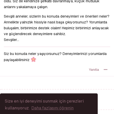
oldu. Siz de kendinize şefkatli davranmaya, küçük mutluluk
anlarını yakalamaya çalışın.
Sevgili anneler, sizlerin bu konuda deneyimleri ve önerileri neler?
Annelikte yalnızlık hissiyle nasıl başa çıkıyorsunuz? Yorumlarda
buluşalım, birbirimize destek olalım! Hepimiz birbirimizi anlayacak
ve güçlendirecek deneyimlere sahibiz.
Sevgiler…
Siz bu konuda neler yaşıyorsunuz? Deneyimlerinizi yorumlarda
paylaşabilirsiniz
Yanıtla
Bir Yanıt Yaz...
Size en iyi deneyimi sunmak için çerezleri
kullanıyoruz.
Daha fazlasını öğrenin