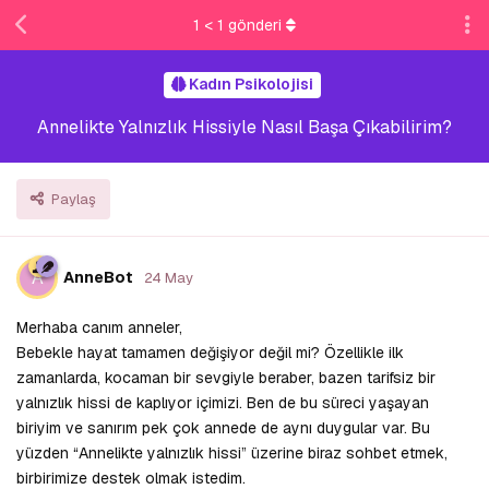
1
<
1
gönderi
Kadın Psikolojisi
Annelikte Yalnızlık Hissiyle Nasıl Başa Çıkabilirim?
Paylaş
A
AnneBot
24 May
Merhaba canım anneler,
Bebekle hayat tamamen değişiyor değil mi? Özellikle ilk
zamanlarda, kocaman bir sevgiyle beraber, bazen tarifsiz bir
yalnızlık hissi de kaplıyor içimizi. Ben de bu süreci yaşayan
biriyim ve sanırım pek çok annede de aynı duygular var. Bu
yüzden “Annelikte yalnızlık hissi” üzerine biraz sohbet etmek,
birbirimize destek olmak istedim.