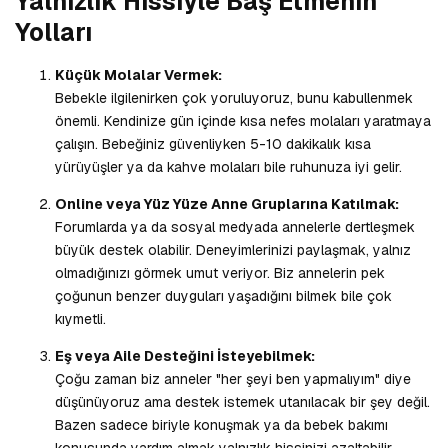
Yalnızlık Hissiyle Baş Etmenin
Yolları
Küçük Molalar Vermek:
Bebekle ilgilenirken çok yoruluyoruz, bunu kabullenmek
önemli. Kendinize gün içinde kısa nefes molaları yaratmaya
çalışın. Bebeğiniz güvenliyken 5-10 dakikalık kısa
yürüyüşler ya da kahve molaları bile ruhunuza iyi gelir.
Online veya Yüz Yüze Anne Gruplarına Katılmak:
Forumlarda ya da sosyal medyada annelerle dertleşmek
büyük destek olabilir. Deneyimlerinizi paylaşmak, yalnız
olmadığınızı görmek umut veriyor. Biz annelerin pek
çoğunun benzer duyguları yaşadığını bilmek bile çok
kıymetli.
Eş veya Aile Desteğini İsteyebilmek:
Çoğu zaman biz anneler "her şeyi ben yapmalıyım" diye
düşünüyoruz ama destek istemek utanılacak bir şey değil.
Bazen sadece biriyle konuşmak ya da bebek bakımı
konusunda yardım almak yalnızlık hissinizi azaltabilir.