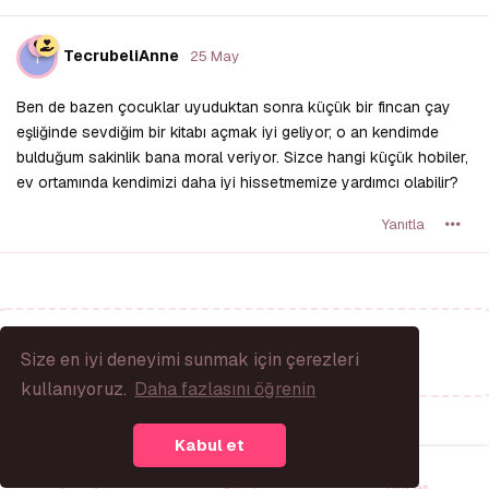
T
TecrubeliAnne
25 May
Ben de bazen çocuklar uyuduktan sonra küçük bir fincan çay
eşliğinde sevdiğim bir kitabı açmak iyi geliyor; o an kendimde
bulduğum sakinlik bana moral veriyor. Sizce hangi küçük hobiler,
ev ortamında kendimizi daha iyi hissetmemize yardımcı olabilir?
Yanıtla
Bir Yanıt Yaz...
Size en iyi deneyimi sunmak için çerezleri
kullanıyoruz.
Daha fazlasını öğrenin
Kabul et
Giriş Yap